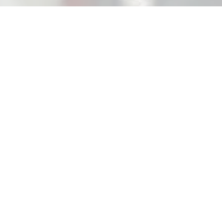
ADO Zeitarbeit
GmbH
Der seriöse Experte für
Zeitarbeit in der Pflege im
Rhein-Main-Gebiet
Es gibt kaum eine Branche in Deutschland, bei der so
ein hoher Bedarf an neuen Mitarbeiter/innen besteht
wie in der Pflege. Nicht umsonst fordert die Politik mit
immer größer werdender Vehemenz weitere Jobs in
der Pflege – egal ob Fach- oder Hilfskräfte. Die ADO